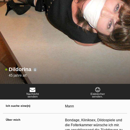
oder finanzielle Angaben zu machen? Beenden Sie dann unverzüglich
die Kommunikation mit dieser Person. Bedenken Sie, dass Menschen in
der Lage sind, sich solche Angaben auf listige Weise von Ihnen zu
erschleichen. Kommunizieren Sie daher über diese Website immer
aufmerksam und vorsichtig.
behält sich das Recht vor, selbst Profile auf dieser Website zu
erstellen und darüber Nachrichten an Sie als Nutzer zu senden. Mit Ihrer Nutzung
dieser Website verstehen und akzeptieren Sie, dass einige der Profile auf dieser
Website fingiert sind. Diese fingierten Profile dienen lediglich dem Austausch von
Nachrichten; physische Vereinbarungen mit Personen hinter fingierten Profilen sind
folglich nicht möglich.
Verhindern Sie, dass Ihre minderjährigen Kinder mit erotischen oder für Minderjährige
anderweitig ungeeigneten Netzinhalten in Berührung kommen. Dafür einige Tips:
Installieren Sie ein Jugendschutzprogramm auf Ihrem Gerät. Beispielsweise
CyberPatrol
oder
Safety Surf
. Diese Programme blockieren den Zugang zu
bestimmten Websites und Netzinhalten. Oft blockieren diese Programme
Dildorina
standardmäßig eine große Anzahl von Websites, von denen angenommen wird,
dass sie sich für Minderjährige nicht eignen. Über Updates können neue Websites
45 jahre alt
hinzugefügt werden.
Wenden Sie sich an Ihren Internetprovider. Es gibt Internetprovider, die einen Filter
für bestimmte Netzinhalte anbieten. Erkundigen Sie sich bei Ihrem Internetprovider
danach.
Nachricht
Eisbrecher
Kontrollieren Sie Ihren Internetbrowser. Machen Sie sich mit der Funktion Ihres
senden
senden.
Internetbrowsers vertraut, so dass Sie nachsehen können, welche Websites von
Ihren minderjährigen Kindern besucht wurden. Sprechen Sie Ihre minderjährigen
Ich suche eine(n)
Mann
Kinder auf den Besuch unerwünschter Websites an und vermitteln Sie ihnen, dass
bestimmte Websites nicht für sie geeignet sind. Außerdem können Sie anhand des
Verlaufs das Interesse Ihres Kindes beurteilen und sich obiger Tips bedienen.
Sprechen Sie mit Ihren Kindern. Vermitteln Sie Ihren minderjährigen Kindern, dass
Über mich
Bondage, Kliniksex, Dildospiele und
sie Fremden, z. B. auf einer Chat-Website, nie persönliche Angaben machen sollen.
die Folterkammer wünsche ich mir.
Bringen Sie ihnen auch bei, dass viele Menschen im Internet ihre wahre Identität