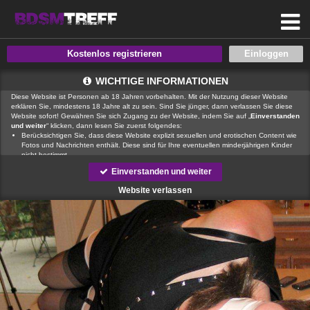
Kostenlos registrieren
WICHTIGE INFORMATIONEN
Diese Website ist Personen ab 18 Jahren vorbehalten. Mit der Nutzung dieser Website
erklären Sie, mindestens 18 Jahre alt zu sein. Sind Sie jünger, dann verlassen Sie diese
Website sofort! Gewähren Sie sich Zugang zu der Website, indem Sie auf „
Einverstanden
und weiter
“ klicken, dann lesen Sie zuerst folgendes:
Berücksichtigen Sie, dass diese Website explizit sexuellen und erotischen Content wie
Fotos und Nachrichten enthält. Diese sind für Ihre eventuellen minderjährigen Kinder
nicht bestimmt.
, der Betreiber dieser Website, verfügt über keine Mittel, um die Inhalte
Einverstanden und weiter
von Profilen der Nutzer dieser Website zu kontrollieren.
ist auch nicht
in der Lage, Nutzer dieser Website auf eine strafrechtliche Vergangenheit zu prüfen.
Website verlassen
Sie müssen daher selbst die nötige Sorgfalt walten lassen bei der Beurteilung, ob ein
Profil irreführend ist oder falsche Informationen enthält oder ob ein Nutzer dieser
Website Sie täuschen oder betrügen will.
Wir setzen auf unserer Website Cookies ein. Cookies sind kleine Dateien, die
zusammen mit den eigentlich angeforderten Daten aus dem Internet an Ihren Browser
übermittelt werden und die es ermöglichen, auf Ihrem Zugriffsgerät spezifische, auf das
Gerät bezogene Informationen zu speichern.
Seien Sie vorsichtig, wenn Sie über diese Website mit Fremden kommunizieren. Sie
wissen schließlich nie, ob diese gute oder schlechte Absichten hegen. Verwenden Sie
auf der Website daher nie Ihren Nachnamen, E-Mail-Adresse, Wohn- oder
Arbeitsanschrift, Telefonnummer oder andere auf Sie zurückführbare Angaben.
Setzt jemand Sie über diese Website unter Druck, um z. B. persönliche