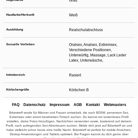
Grau
Hautfarbe/Herkunft
Weiß
Ausbildung
Realschulabschluss
Sexuelle Vorlieben
Oralsex, Analsex, Extremsex,
Verschiedene Positionen,
Unterwürfig, Massage, Lack Leder
Latex, Unterwäsche,
Intimbereich
Rasiert
Körbchengröße
Körbchen B
FAQ
Datenschutz
Impressum
AGB
Kontakt
Webmasters
Bdsmtreff wurde für Männer und Frauen entwickelt, die nach BDSM, perversem Sex,
Extremsex oder einem bestimmten Fetisch suchen. Du kannst ein kostenloses Profil
erstellen, deine Fotos hinzufügen, Nachrichten versenden sowie, basierend auf deinem
Profil, nach aufregenden Sex-Abenteuern suchen. Melde dich jetzt auf Bdsmtreff an und
habe vielleicht schon heute eine heiße Nacht. Bdsmtreff ist perfekt für mobile Ansichten,
Destop-Anwendungen und Tablets optimiert. Bei Fragen kannst du dich gerne über