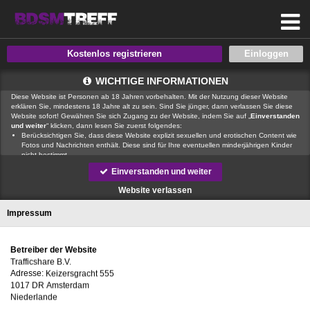
Kostenlos registrieren
WICHTIGE INFORMATIONEN
Diese Website ist Personen ab 18 Jahren vorbehalten. Mit der Nutzung dieser Website
erklären Sie, mindestens 18 Jahre alt zu sein. Sind Sie jünger, dann verlassen Sie diese
Website sofort! Gewähren Sie sich Zugang zu der Website, indem Sie auf „
Einverstanden
und weiter
“ klicken, dann lesen Sie zuerst folgendes:
Berücksichtigen Sie, dass diese Website explizit sexuellen und erotischen Content wie
Fotos und Nachrichten enthält. Diese sind für Ihre eventuellen minderjährigen Kinder
nicht bestimmt.
, der Betreiber dieser Website, verfügt über keine Mittel, um die Inhalte
Einverstanden und weiter
von Profilen der Nutzer dieser Website zu kontrollieren.
ist auch nicht
in der Lage, Nutzer dieser Website auf eine strafrechtliche Vergangenheit zu prüfen.
Website verlassen
Sie müssen daher selbst die nötige Sorgfalt walten lassen bei der Beurteilung, ob ein
Profil irreführend ist oder falsche Informationen enthält oder ob ein Nutzer dieser
Impressum
Website Sie täuschen oder betrügen will.
Wir setzen auf unserer Website Cookies ein. Cookies sind kleine Dateien, die
zusammen mit den eigentlich angeforderten Daten aus dem Internet an Ihren Browser
übermittelt werden und die es ermöglichen, auf Ihrem Zugriffsgerät spezifische, auf das
Betreiber der Website
Gerät bezogene Informationen zu speichern.
Seien Sie vorsichtig, wenn Sie über diese Website mit Fremden kommunizieren. Sie
wissen schließlich nie, ob diese gute oder schlechte Absichten hegen. Verwenden Sie
Adresse:
auf der Website daher nie Ihren Nachnamen, E-Mail-Adresse, Wohn- oder
Arbeitsanschrift, Telefonnummer oder andere auf Sie zurückführbare Angaben.
Setzt jemand Sie über diese Website unter Druck, um z. B. persönliche