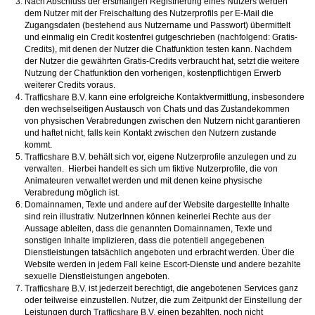
Nach Abschluss der erstmaligen Registrierung eines Nutzers werden
dem Nutzer mit der Freischaltung des Nutzerprofils per E-Mail die
Zugangsdaten (bestehend aus Nutzername und Passwort) übermittelt
und einmalig ein Credit kostenfrei gutgeschrieben (nachfolgend: Gratis-
Credits), mit denen der Nutzer die Chatfunktion testen kann. Nachdem
der Nutzer die gewährten Gratis-Credits verbraucht hat, setzt die weitere
Nutzung der Chatfunktion den vorherigen, kostenpflichtigen Erwerb
weiterer Credits voraus.
kann eine erfolgreiche Kontaktvermittlung, insbesondere
den wechselseitigen Austausch von Chats und das Zustandekommen
von physischen Verabredungen zwischen den Nutzern nicht garantieren
und haftet nicht, falls kein Kontakt zwischen den Nutzern zustande
kommt.
behält sich vor, eigene Nutzerprofile anzulegen und zu
verwalten. Hierbei handelt es sich um fiktive Nutzerprofile, die von
Animateuren verwaltet werden und mit denen keine physische
Verabredung möglich ist.
Domainnamen, Texte und andere auf der Website dargestellte Inhalte
sind rein illustrativ. NutzerInnen können keinerlei Rechte aus der
Aussage ableiten, dass die genannten Domainnamen, Texte und
sonstigen Inhalte implizieren, dass die potentiell angegebenen
Dienstleistungen tatsächlich angeboten und erbracht werden. Über die
Website werden in jedem Fall keine Escort-Dienste und andere bezahlte
sexuelle Dienstleistungen angeboten.
ist jederzeit berechtigt, die angebotenen Services ganz
oder teilweise einzustellen. Nutzer, die zum Zeitpunkt der Einstellung der
Leistungen durch
einen bezahlten, noch nicht