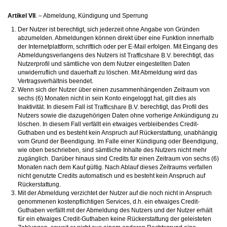
Artikel VII
. – Abmeldung, Kündigung und Sperrung
Der Nutzer ist berechtigt, sich jederzeit ohne Angabe von Gründen
abzumelden. Abmeldungen können direkt über eine Funktion innerhalb
der Internetplattform, schriftlich oder per E-Mail erfolgen. Mit Eingang des
Abmeldungsverlangens des Nutzers ist
berechtigt, das
Nutzerprofil und sämtliche von dem Nutzer eingestellten Daten
unwiderruflich und dauerhaft zu löschen. Mit Abmeldung wird das
Vertragsverhältnis beendet.
Wenn sich der Nutzer über einen zusammenhängenden Zeitraum von
sechs (6) Monaten nicht in sein Konto eingeloggt hat, gilt dies als
Inaktivität. In diesem Fall ist
berechtigt, das Profil des
Nutzers sowie die dazugehörigen Daten ohne vorherige Ankündigung zu
löschen. In diesem Fall verfällt ein etwaiges verbleibendes Credit-
Guthaben und es besteht kein Anspruch auf Rückerstattung, unabhängig
vom Grund der Beendigung. Im Falle einer Kündigung oder Beendigung,
wie oben beschrieben, sind sämtliche Inhalte des Nutzers nicht mehr
zugänglich. Darüber hinaus sind Credits für einen Zeitraum von sechs (6)
Monaten nach dem Kauf gültig. Nach Ablauf dieses Zeitraums verfallen
nicht genutzte Credits automatisch und es besteht kein Anspruch auf
Rückerstattung.
Mit der Abmeldung verzichtet der Nutzer auf die noch nicht in Anspruch
genommenen kostenpflichtigen Services, d.h. ein etwaiges Credit-
Guthaben verfällt mit der Abmeldung des Nutzers und der Nutzer erhält
für ein etwaiges Credit-Guthaben keine Rückerstattung der geleisteten