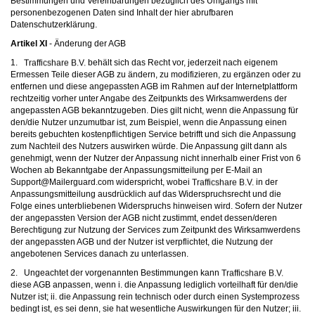
Bestimmungen und Vereinbarungen bezüglich des Umgangs mit
personenbezogenen Daten sind Inhalt der
hier
abrufbaren
Datenschutzerklärung.
Artikel XI
- Änderung der AGB
1.
behält sich das Recht vor, jederzeit nach eigenem
Ermessen Teile dieser AGB zu ändern, zu modifizieren, zu ergänzen oder zu
entfernen und diese angepassten AGB im Rahmen auf der Internetplattform
rechtzeitig vorher unter Angabe des Zeitpunkts des Wirksamwerdens der
angepassten AGB bekanntzugeben. Dies gilt nicht, wenn die Anpassung für
den/die Nutzer unzumutbar ist, zum Beispiel, wenn die Anpassung einen
bereits gebuchten kostenpflichtigen Service betrifft und sich die Anpassung
zum Nachteil des Nutzers auswirken würde. Die Anpassung gilt dann als
genehmigt, wenn der Nutzer der Anpassung nicht innerhalb einer Frist von 6
Wochen ab Bekanntgabe der Anpassungsmitteilung per E-Mail an
moc.draugreliaM@troppuS
widerspricht, wobei
in der
Anpassungsmitteilung ausdrücklich auf das Widerspruchsrecht und die
Folge eines unterbliebenen Widerspruchs hinweisen wird. Sofern der Nutzer
der angepassten Version der AGB nicht zustimmt, endet dessen/deren
Berechtigung zur Nutzung der Services zum Zeitpunkt des Wirksamwerdens
der angepassten AGB und der Nutzer ist verpflichtet, die Nutzung der
angebotenen Services danach zu unterlassen.
2. Ungeachtet der vorgenannten Bestimmungen kann
diese AGB anpassen, wenn i. die Anpassung lediglich vorteilhaft für den/die
Nutzer ist; ii. die Anpassung rein technisch oder durch einen Systemprozess
bedingt ist, es sei denn, sie hat wesentliche Auswirkungen für den Nutzer; iii.