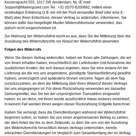
,
,
(E-mail:
moc.draugreliaM@troppuS
Tel.: +31 (0)70-8200882, mittels einer
eindeutigen Erklärung (z.B. ein mit der Post versandter Brief oder eine E-
Mail) über Ihren Entschluss, diesen Vertrag zu widerrufen, informieren. Sie
können dafür das beigefügte Muster-Widerrufsformular verwenden, das
jedoch nicht vorgeschrieben ist.
Zur Wahrung der Widerrufsfrist reicht es aus, dass Sie die Mitteilung über die
Ausübung des Widerrufsrechts vor Ablauf der Widerrufsfrist absenden.
Folgen des Widerrufs
Wenn Sie diesen Vertrag widerrufen, haben wir Ihnen alle Zahlungen, die wir
von Ihnen erhalten haben, einschließlich der Lieferkosten (mit Ausnahme der
zusätzlichen Kosten, die sich daraus ergeben, dass Sie eine andere Art der
Lieferung als die von uns angebotene, günstigste Standardlieferung gewählt
haben), unverzüglich und spätestens binnen vierzehn Tagen ab dem Tag
zurückzuzahlen, an dem die Mitteilung über Ihren Widerruf dieses Vertrags
bei uns eingegangen ist. Für diese Rückzahlung verwenden wir dasselbe
Zahlungsmittel, das Sie bei der ursprünglichen Transaktion eingesetzt
haben, es sei denn, mit Ihnen wurde ausdrücklich etwas anderes vereinbart;
in keinem Fall werden Ihnen wegen dieser Rückzahlung Entgelte berechnet.
Haben Sie verlangt, dass die Dienstleistungen während der Widerrufsfrist
beginnen sollen, so haben Sie uns einen angemessenen Betrag zu zahlen,
der dem Anteil der bis zu dem Zeitpunkt, zu dem Sie uns von der Ausübung
des Widerrufsrechts hinsichtlich dieses Vertrags unterrichten, bereits
erbrachten Dienstleistungen im Vergleich zum Gesamtumfang der im Vertrag