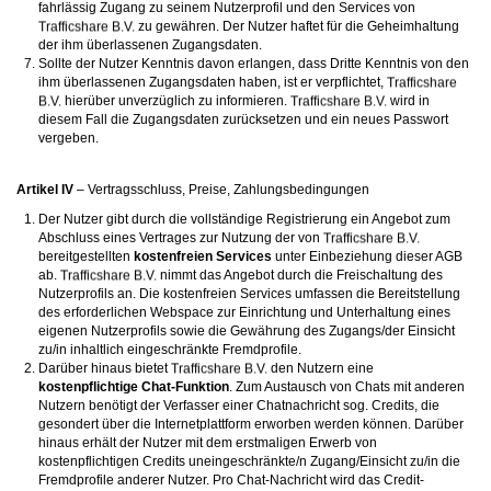
fahrlässig Zugang zu seinem Nutzerprofil und den Services von
zu gewähren. Der Nutzer haftet für die Geheimhaltung
der ihm überlassenen Zugangsdaten.
Sollte der Nutzer Kenntnis davon erlangen, dass Dritte Kenntnis von den
ihm überlassenen Zugangsdaten haben, ist er verpflichtet,
hierüber unverzüglich zu informieren.
wird in
diesem Fall die Zugangsdaten zurücksetzen und ein neues Passwort
vergeben.
Artikel IV
– Vertragsschluss, Preise, Zahlungsbedingungen
Der Nutzer gibt durch die vollständige Registrierung ein Angebot zum
Abschluss eines Vertrages zur Nutzung der von
bereitgestellten
kostenfreien Services
unter Einbeziehung dieser AGB
ab.
nimmt das Angebot durch die Freischaltung des
Nutzerprofils an. Die kostenfreien Services umfassen die Bereitstellung
des erforderlichen Webspace zur Einrichtung und Unterhaltung eines
eigenen Nutzerprofils sowie die Gewährung des Zugangs/der Einsicht
zu/in inhaltlich eingeschränkte Fremdprofile.
Darüber hinaus bietet
den Nutzern eine
kostenpflichtige Chat-Funktion
. Zum Austausch von Chats mit anderen
Nutzern benötigt der Verfasser einer Chatnachricht sog. Credits, die
gesondert über die Internetplattform erworben werden können. Darüber
hinaus erhält der Nutzer mit dem erstmaligen Erwerb von
kostenpflichtigen Credits uneingeschränkte/n Zugang/Einsicht zu/in die
Fremdprofile anderer Nutzer. Pro Chat-Nachricht wird das Credit-