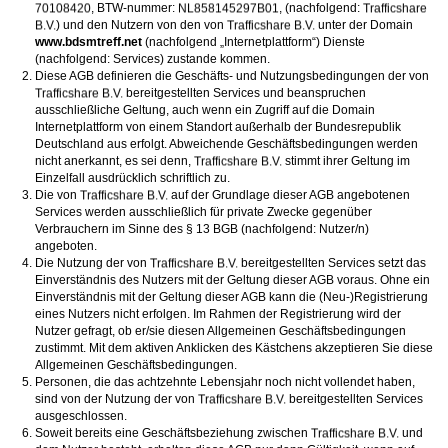
oder finanzielle Angaben zu machen? Beenden Sie dann unverzüglich
, BTW-nummer:
, (nachfolgend:
die Kommunikation mit dieser Person. Bedenken Sie, dass Menschen in
) und den Nutzern von den von
unter der Domain
der Lage sind, sich solche Angaben auf listige Weise von Ihnen zu
www.bdsmtreff.net
(nachfolgend „Internetplattform“) Dienste
erschleichen. Kommunizieren Sie daher über diese Website immer
(nachfolgend: Services) zustande kommen.
aufmerksam und vorsichtig.
Diese AGB definieren die Geschäfts- und Nutzungsbedingungen der von
behält sich das Recht vor, selbst Profile auf dieser Website zu
bereitgestellten Services und beanspruchen
erstellen und darüber Nachrichten an Sie als Nutzer zu senden. Mit Ihrer Nutzung
ausschließliche Geltung, auch wenn ein Zugriff auf die Domain
dieser Website verstehen und akzeptieren Sie, dass einige der Profile auf dieser
Internetplattform von einem Standort außerhalb der Bundesrepublik
Website fingiert sind. Diese fingierten Profile dienen lediglich dem Austausch von
Deutschland aus erfolgt. Abweichende Geschäftsbedingungen werden
Nachrichten; physische Vereinbarungen mit Personen hinter fingierten Profilen sind
folglich nicht möglich.
nicht anerkannt, es sei denn,
stimmt ihrer Geltung im
Verhindern Sie, dass Ihre minderjährigen Kinder mit erotischen oder für Minderjährige
Einzelfall ausdrücklich schriftlich zu.
anderweitig ungeeigneten Netzinhalten in Berührung kommen. Dafür einige Tips:
Die von
auf der Grundlage dieser AGB angebotenen
Installieren Sie ein Jugendschutzprogramm auf Ihrem Gerät. Beispielsweise
Services werden ausschließlich für private Zwecke gegenüber
CyberPatrol
oder
Safety Surf
. Diese Programme blockieren den Zugang zu
Verbrauchern im Sinne des § 13 BGB (nachfolgend: Nutzer/n)
bestimmten Websites und Netzinhalten. Oft blockieren diese Programme
standardmäßig eine große Anzahl von Websites, von denen angenommen wird,
angeboten.
dass sie sich für Minderjährige nicht eignen. Über Updates können neue Websites
Die Nutzung der von
bereitgestellten Services setzt das
hinzugefügt werden.
Einverständnis des Nutzers mit der Geltung dieser AGB voraus. Ohne ein
Wenden Sie sich an Ihren Internetprovider. Es gibt Internetprovider, die einen Filter
Einverständnis mit der Geltung dieser AGB kann die (Neu-)Registrierung
für bestimmte Netzinhalte anbieten. Erkundigen Sie sich bei Ihrem Internetprovider
danach.
eines Nutzers nicht erfolgen. Im Rahmen der Registrierung wird der
Kontrollieren Sie Ihren Internetbrowser. Machen Sie sich mit der Funktion Ihres
Nutzer gefragt, ob er/sie diesen Allgemeinen Geschäftsbedingungen
Internetbrowsers vertraut, so dass Sie nachsehen können, welche Websites von
zustimmt. Mit dem aktiven Anklicken des Kästchens akzeptieren Sie diese
Ihren minderjährigen Kindern besucht wurden. Sprechen Sie Ihre minderjährigen
Allgemeinen Geschäftsbedingungen.
Kinder auf den Besuch unerwünschter Websites an und vermitteln Sie ihnen, dass
Personen, die das achtzehnte Lebensjahr noch nicht vollendet haben,
bestimmte Websites nicht für sie geeignet sind. Außerdem können Sie anhand des
Verlaufs das Interesse Ihres Kindes beurteilen und sich obiger Tips bedienen.
sind von der Nutzung der von
bereitgestellten Services
Sprechen Sie mit Ihren Kindern. Vermitteln Sie Ihren minderjährigen Kindern, dass
ausgeschlossen.
sie Fremden, z. B. auf einer Chat-Website, nie persönliche Angaben machen sollen.
Soweit bereits eine Geschäftsbeziehung zwischen
und
Bringen Sie ihnen auch bei, dass viele Menschen im Internet ihre wahre Identität