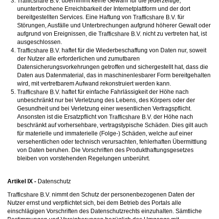
übernimmt keine Gewähr für die jederzeitige,
ununterbrochene Erreichbarkeit der Internetplattform und der dort
bereitgestellten Services. Eine Haftung von
für
Störungen, Ausfälle und Unterbrechungen aufgrund höherer Gewalt oder
aufgrund von Ereignissen, die
nicht zu vertreten hat, ist
ausgeschlossen.
haftet für die Wiederbeschaffung von Daten nur, soweit
der Nutzer alle erforderlichen und zumutbaren
Datensicherungsvorkehrungen getroffen und sichergestellt hat, dass die
Daten aus Datenmaterial, das in maschinenlesbarer Form bereitgehalten
wird, mit vertretbarem Aufwand rekonstruiert werden kann.
haftet für einfache Fahrlässigkeit der Höhe nach
unbeschränkt nur bei Verletzung des Lebens, des Körpers oder der
Gesundheit und bei Verletzung einer wesentlichen Vertragspflicht.
Ansonsten ist die Ersatzpflicht von
der Höhe nach
beschränkt auf vorhersehbare, vertragstypische Schäden. Dies gilt auch
für materielle und immaterielle (Folge-) Schäden, welche auf einer
versehentlichen oder technisch verursachten, fehlerhaften Übermittlung
von Daten beruhen. Die Vorschriften des Produkthaftungsgesetzes
bleiben von vorstehenden Regelungen unberührt.
Artikel IX -
Datenschutz
nimmt den Schutz der personenbezogenen Daten der
Nutzer ernst und verpflichtet sich, bei dem Betrieb des Portals alle
einschlägigen Vorschriften des Datenschutzrechts einzuhalten. Sämtliche