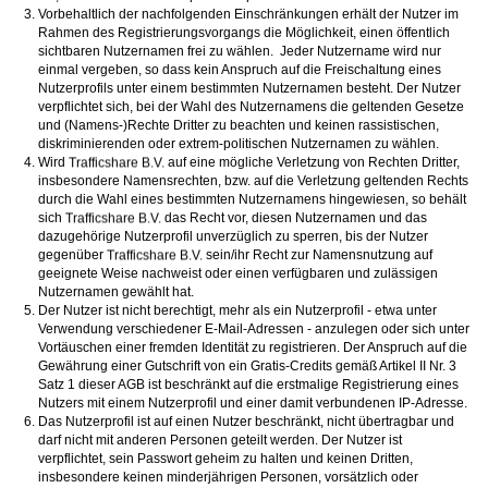
Vorbehaltlich der nachfolgenden Einschränkungen erhält der Nutzer im
Rahmen des Registrierungsvorgangs die Möglichkeit, einen öffentlich
sichtbaren Nutzernamen frei zu wählen. Jeder Nutzername wird nur
einmal vergeben, so dass kein Anspruch auf die Freischaltung eines
Nutzerprofils unter einem bestimmten Nutzernamen besteht. Der Nutzer
verpflichtet sich, bei der Wahl des Nutzernamens die geltenden Gesetze
und (Namens-)Rechte Dritter zu beachten und keinen rassistischen,
diskriminierenden oder extrem-politischen Nutzernamen zu wählen.
Wird
auf eine mögliche Verletzung von Rechten Dritter,
insbesondere Namensrechten, bzw. auf die Verletzung geltenden Rechts
durch die Wahl eines bestimmten Nutzernamens hingewiesen, so behält
sich
das Recht vor, diesen Nutzernamen und das
dazugehörige Nutzerprofil unverzüglich zu sperren, bis der Nutzer
gegenüber
sein/ihr Recht zur Namensnutzung auf
geeignete Weise nachweist oder einen verfügbaren und zulässigen
Nutzernamen gewählt hat.
Der Nutzer ist nicht berechtigt, mehr als ein Nutzerprofil - etwa unter
Verwendung verschiedener E-Mail-Adressen - anzulegen oder sich unter
Vortäuschen einer fremden Identität zu registrieren. Der Anspruch auf die
Gewährung einer Gutschrift von ein Gratis-Credits gemäß Artikel II Nr. 3
Satz 1 dieser AGB ist beschränkt auf die erstmalige Registrierung eines
Nutzers mit einem Nutzerprofil und einer damit verbundenen IP-Adresse.
Das Nutzerprofil ist auf einen Nutzer beschränkt, nicht übertragbar und
darf nicht mit anderen Personen geteilt werden. Der Nutzer ist
verpflichtet, sein Passwort geheim zu halten und keinen Dritten,
insbesondere keinen minderjährigen Personen, vorsätzlich oder