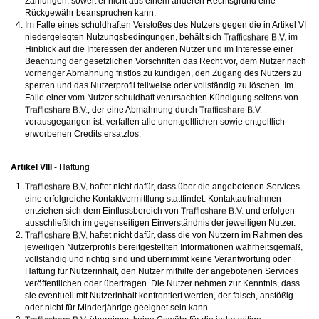
Zahlungen, soweit er nicht aus einem anderen Rechtsgrund eine
Rückgewähr beanspruchen kann.
Im Falle eines schuldhaften Verstoßes des Nutzers gegen die in Artikel VI
niedergelegten Nutzungsbedingungen, behält sich
im
Hinblick auf die Interessen der anderen Nutzer und im Interesse einer
Beachtung der gesetzlichen Vorschriften das Recht vor, dem Nutzer nach
vorheriger Abmahnung fristlos zu kündigen, den Zugang des Nutzers zu
sperren und das Nutzerprofil teilweise oder vollständig zu löschen. Im
Falle einer vom Nutzer schuldhaft verursachten Kündigung seitens von
, der eine Abmahnung durch
vorausgegangen ist, verfallen alle unentgeltlichen sowie entgeltlich
erworbenen Credits ersatzlos.
Artikel VIII
- Haftung
haftet nicht dafür, dass über die angebotenen Services
eine erfolgreiche Kontaktvermittlung stattfindet. Kontaktaufnahmen
entziehen sich dem Einflussbereich von
und erfolgen
ausschließlich im gegenseitigen Einverständnis der jeweiligen Nutzer.
haftet nicht dafür, dass die von Nutzern im Rahmen des
jeweiligen Nutzerprofils bereitgestellten Informationen wahrheitsgemäß,
vollständig und richtig sind und übernimmt keine Verantwortung oder
Haftung für Nutzerinhalt, den Nutzer mithilfe der angebotenen Services
veröffentlichen oder übertragen. Die Nutzer nehmen zur Kenntnis, dass
sie eventuell mit Nutzerinhalt konfrontiert werden, der falsch, anstößig
oder nicht für Minderjährige geeignet sein kann.