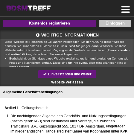
Kostenlos registrieren
WICHTIGE INFORMATIONEN
Diese Website ist Personen ab 18 Jahren vorbehalten. Mit der Nutzung dieser Website
erklären Sie, mindestens 18 Jahre alt zu sein. Sind Sie jünger, dann verlassen Sie diese
Website sofort! Gewähren Sie sich Zugang zu der Website, indem Sie auf „
Einverstanden
und weiter
“ klicken, dann lesen Sie zuerst folgendes:
Berücksichtigen Sie, dass diese Website explizit sexuellen und erotischen Content wie
Fotos und Nachrichten enthält. Diese sind für Ihre eventuellen minderjährigen Kinder
nicht bestimmt.
, der Betreiber dieser Website, verfügt über keine Mittel, um die Inhalte
Einverstanden und weiter
von Profilen der Nutzer dieser Website zu kontrollieren.
ist auch nicht
in der Lage, Nutzer dieser Website auf eine strafrechtliche Vergangenheit zu prüfen.
Website verlassen
Sie müssen daher selbst die nötige Sorgfalt walten lassen bei der Beurteilung, ob ein
Profil irreführend ist oder falsche Informationen enthält oder ob ein Nutzer dieser
Allgemeine Geschäftsbedingungen
Website Sie täuschen oder betrügen will.
Wir setzen auf unserer Website Cookies ein. Cookies sind kleine Dateien, die
zusammen mit den eigentlich angeforderten Daten aus dem Internet an Ihren Browser
übermittelt werden und die es ermöglichen, auf Ihrem Zugriffsgerät spezifische, auf das
Artikel I
– Geltungsbereich
Gerät bezogene Informationen zu speichern.
Seien Sie vorsichtig, wenn Sie über diese Website mit Fremden kommunizieren. Sie
Die nachfolgenden Allgemeinen Geschäfts- und Nutzungsbedingungen
wissen schließlich nie, ob diese gute oder schlechte Absichten hegen. Verwenden Sie
(nachfolgend: AGB) sind Bestandteil aller Verträge, die zwischen
auf der Website daher nie Ihren Nachnamen, E-Mail-Adresse, Wohn- oder
Arbeitsanschrift, Telefonnummer oder andere auf Sie zurückführbare Angaben.
,
,
, eingetragen
Setzt jemand Sie über diese Website unter Druck, um z. B. persönliche
im niederländischen Handelsregister/Kamer van Koophandel unter KVK