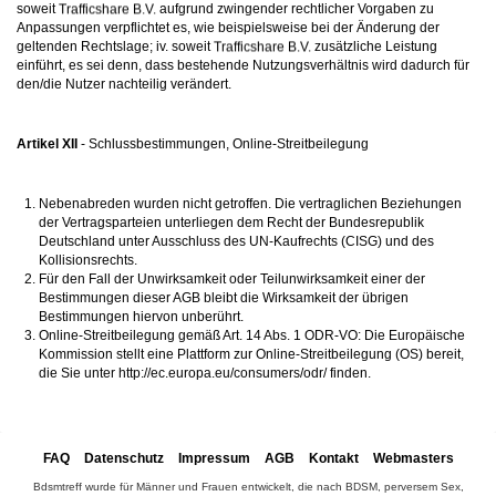
soweit
aufgrund zwingender rechtlicher Vorgaben zu
Anpassungen verpflichtet es, wie beispielsweise bei der Änderung der
geltenden Rechtslage; iv. soweit
zusätzliche Leistung
einführt, es sei denn, dass bestehende Nutzungsverhältnis wird dadurch für
den/die Nutzer nachteilig verändert.
Artikel XII
- Schlussbestimmungen, Online-Streitbeilegung
Nebenabreden wurden nicht getroffen. Die vertraglichen Beziehungen
der Vertragsparteien unterliegen dem Recht der Bundesrepublik
Deutschland unter Ausschluss des UN-Kaufrechts (CISG) und des
Kollisionsrechts.
Für den Fall der Unwirksamkeit oder Teilunwirksamkeit einer der
Bestimmungen dieser AGB bleibt die Wirksamkeit der übrigen
Bestimmungen hiervon unberührt.
Online-Streitbeilegung gemäß Art. 14 Abs. 1 ODR-VO: Die Europäische
Kommission stellt eine Plattform zur Online-Streitbeilegung (OS) bereit,
die Sie unter http://ec.europa.eu/consumers/odr/ finden.
FAQ
Datenschutz
Impressum
AGB
Kontakt
Webmasters
Bdsmtreff wurde für Männer und Frauen entwickelt, die nach BDSM, perversem Sex,