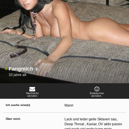
oder finanzielle Angaben zu machen? Beenden Sie dann unverzüglich
die Kommunikation mit dieser Person. Bedenken Sie, dass Menschen in
der Lage sind, sich solche Angaben auf listige Weise von Ihnen zu
erschleichen. Kommunizieren Sie daher über diese Website immer
aufmerksam und vorsichtig.
behält sich das Recht vor, selbst Profile auf dieser Website zu
erstellen und darüber Nachrichten an Sie als Nutzer zu senden. Mit Ihrer Nutzung
dieser Website verstehen und akzeptieren Sie, dass einige der Profile auf dieser
Website fingiert sind. Diese fingierten Profile dienen lediglich dem Austausch von
Nachrichten; physische Vereinbarungen mit Personen hinter fingierten Profilen sind
folglich nicht möglich.
Verhindern Sie, dass Ihre minderjährigen Kinder mit erotischen oder für Minderjährige
anderweitig ungeeigneten Netzinhalten in Berührung kommen. Dafür einige Tips:
Installieren Sie ein Jugendschutzprogramm auf Ihrem Gerät. Beispielsweise
CyberPatrol
oder
Safety Surf
. Diese Programme blockieren den Zugang zu
bestimmten Websites und Netzinhalten. Oft blockieren diese Programme
Fangmich
standardmäßig eine große Anzahl von Websites, von denen angenommen wird,
dass sie sich für Minderjährige nicht eignen. Über Updates können neue Websites
33 jahre alt
hinzugefügt werden.
Wenden Sie sich an Ihren Internetprovider. Es gibt Internetprovider, die einen Filter
für bestimmte Netzinhalte anbieten. Erkundigen Sie sich bei Ihrem Internetprovider
danach.
Nachricht
Eisbrecher
Kontrollieren Sie Ihren Internetbrowser. Machen Sie sich mit der Funktion Ihres
senden
senden.
Internetbrowsers vertraut, so dass Sie nachsehen können, welche Websites von
Ihren minderjährigen Kindern besucht wurden. Sprechen Sie Ihre minderjährigen
Ich suche eine(n)
Mann
Kinder auf den Besuch unerwünschter Websites an und vermitteln Sie ihnen, dass
bestimmte Websites nicht für sie geeignet sind. Außerdem können Sie anhand des
Verlaufs das Interesse Ihres Kindes beurteilen und sich obiger Tips bedienen.
Sprechen Sie mit Ihren Kindern. Vermitteln Sie Ihren minderjährigen Kindern, dass
Über mich
Lack und leder geile Sklaven sau,
sie Fremden, z. B. auf einer Chat-Website, nie persönliche Angaben machen sollen.
Deep Throat , Kaviar, OV aktiv passiv
Bringen Sie ihnen auch bei, dass viele Menschen im Internet ihre wahre Identität