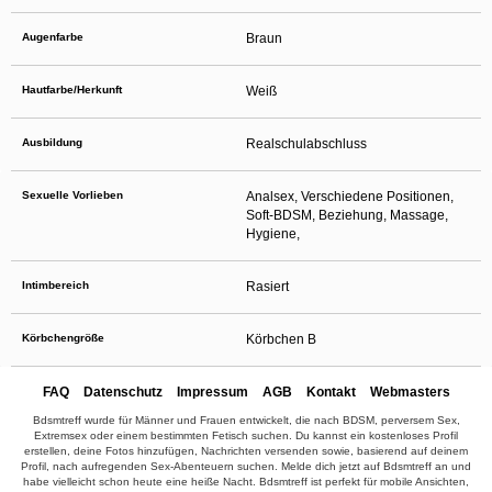
Augenfarbe
Braun
Hautfarbe/Herkunft
Weiß
Ausbildung
Realschulabschluss
Sexuelle Vorlieben
Analsex, Verschiedene Positionen,
Soft-BDSM, Beziehung, Massage,
Hygiene,
Intimbereich
Rasiert
Körbchengröße
Körbchen B
FAQ
Datenschutz
Impressum
AGB
Kontakt
Webmasters
Bdsmtreff wurde für Männer und Frauen entwickelt, die nach BDSM, perversem Sex,
Extremsex oder einem bestimmten Fetisch suchen. Du kannst ein kostenloses Profil
erstellen, deine Fotos hinzufügen, Nachrichten versenden sowie, basierend auf deinem
Profil, nach aufregenden Sex-Abenteuern suchen. Melde dich jetzt auf Bdsmtreff an und
habe vielleicht schon heute eine heiße Nacht. Bdsmtreff ist perfekt für mobile Ansichten,