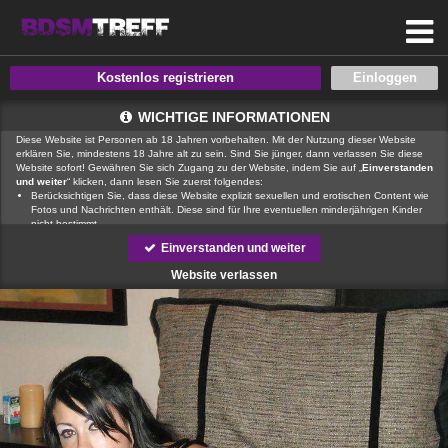
Kostenlos registrieren
WICHTIGE INFORMATIONEN
Diese Website ist Personen ab 18 Jahren vorbehalten. Mit der Nutzung dieser Website
erklären Sie, mindestens 18 Jahre alt zu sein. Sind Sie jünger, dann verlassen Sie diese
Website sofort! Gewähren Sie sich Zugang zu der Website, indem Sie auf „
Einverstanden
und weiter
“ klicken, dann lesen Sie zuerst folgendes:
Berücksichtigen Sie, dass diese Website explizit sexuellen und erotischen Content wie
Fotos und Nachrichten enthält. Diese sind für Ihre eventuellen minderjährigen Kinder
nicht bestimmt.
, der Betreiber dieser Website, verfügt über keine Mittel, um die Inhalte
Einverstanden und weiter
von Profilen der Nutzer dieser Website zu kontrollieren.
ist auch nicht
in der Lage, Nutzer dieser Website auf eine strafrechtliche Vergangenheit zu prüfen.
Website verlassen
Sie müssen daher selbst die nötige Sorgfalt walten lassen bei der Beurteilung, ob ein
Profil irreführend ist oder falsche Informationen enthält oder ob ein Nutzer dieser
Website Sie täuschen oder betrügen will.
Wir setzen auf unserer Website Cookies ein. Cookies sind kleine Dateien, die
zusammen mit den eigentlich angeforderten Daten aus dem Internet an Ihren Browser
übermittelt werden und die es ermöglichen, auf Ihrem Zugriffsgerät spezifische, auf das
Gerät bezogene Informationen zu speichern.
Seien Sie vorsichtig, wenn Sie über diese Website mit Fremden kommunizieren. Sie
wissen schließlich nie, ob diese gute oder schlechte Absichten hegen. Verwenden Sie
auf der Website daher nie Ihren Nachnamen, E-Mail-Adresse, Wohn- oder
Arbeitsanschrift, Telefonnummer oder andere auf Sie zurückführbare Angaben.
Setzt jemand Sie über diese Website unter Druck, um z. B. persönliche