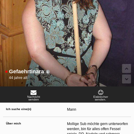
oder finanzielle Angaben zu machen? Beenden Sie dann unverzüglich
die Kommunikation mit dieser Person. Bedenken Sie, dass Menschen in
der Lage sind, sich solche Angaben auf listige Weise von Ihnen zu
erschleichen. Kommunizieren Sie daher über diese Website immer
aufmerksam und vorsichtig.
behält sich das Recht vor, selbst Profile auf dieser Website zu
erstellen und darüber Nachrichten an Sie als Nutzer zu senden. Mit Ihrer Nutzung
dieser Website verstehen und akzeptieren Sie, dass einige der Profile auf dieser
Website fingiert sind. Diese fingierten Profile dienen lediglich dem Austausch von
Nachrichten; physische Vereinbarungen mit Personen hinter fingierten Profilen sind
folglich nicht möglich.
Verhindern Sie, dass Ihre minderjährigen Kinder mit erotischen oder für Minderjährige
anderweitig ungeeigneten Netzinhalten in Berührung kommen. Dafür einige Tips:
Installieren Sie ein Jugendschutzprogramm auf Ihrem Gerät. Beispielsweise
CyberPatrol
oder
Safety Surf
. Diese Programme blockieren den Zugang zu
bestimmten Websites und Netzinhalten. Oft blockieren diese Programme
Gefaehrtinara
standardmäßig eine große Anzahl von Websites, von denen angenommen wird,
dass sie sich für Minderjährige nicht eignen. Über Updates können neue Websites
44 jahre alt
hinzugefügt werden.
Wenden Sie sich an Ihren Internetprovider. Es gibt Internetprovider, die einen Filter
für bestimmte Netzinhalte anbieten. Erkundigen Sie sich bei Ihrem Internetprovider
danach.
Nachricht
Eisbrecher
Kontrollieren Sie Ihren Internetbrowser. Machen Sie sich mit der Funktion Ihres
senden
senden.
Internetbrowsers vertraut, so dass Sie nachsehen können, welche Websites von
Ihren minderjährigen Kindern besucht wurden. Sprechen Sie Ihre minderjährigen
Ich suche eine(n)
Mann
Kinder auf den Besuch unerwünschter Websites an und vermitteln Sie ihnen, dass
bestimmte Websites nicht für sie geeignet sind. Außerdem können Sie anhand des
Verlaufs das Interesse Ihres Kindes beurteilen und sich obiger Tips bedienen.
Sprechen Sie mit Ihren Kindern. Vermitteln Sie Ihren minderjährigen Kindern, dass
Über mich
Mollige Sub möchte gern unterworfen
sie Fremden, z. B. auf einer Chat-Website, nie persönliche Angaben machen sollen.
werden, bin für alles offen Fessel
Bringen Sie ihnen auch bei, dass viele Menschen im Internet ihre wahre Identität