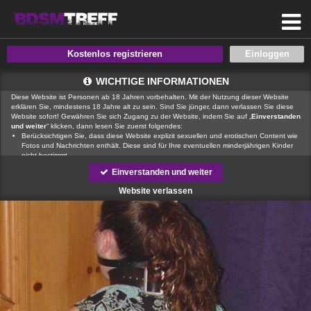
Kostenlos registrieren
WICHTIGE INFORMATIONEN
Diese Website ist Personen ab 18 Jahren vorbehalten. Mit der Nutzung dieser Website
erklären Sie, mindestens 18 Jahre alt zu sein. Sind Sie jünger, dann verlassen Sie diese
Website sofort! Gewähren Sie sich Zugang zu der Website, indem Sie auf „
Einverstanden
und weiter
“ klicken, dann lesen Sie zuerst folgendes:
Berücksichtigen Sie, dass diese Website explizit sexuellen und erotischen Content wie
Fotos und Nachrichten enthält. Diese sind für Ihre eventuellen minderjährigen Kinder
nicht bestimmt.
, der Betreiber dieser Website, verfügt über keine Mittel, um die Inhalte
Einverstanden und weiter
von Profilen der Nutzer dieser Website zu kontrollieren.
ist auch nicht
in der Lage, Nutzer dieser Website auf eine strafrechtliche Vergangenheit zu prüfen.
Website verlassen
Sie müssen daher selbst die nötige Sorgfalt walten lassen bei der Beurteilung, ob ein
Profil irreführend ist oder falsche Informationen enthält oder ob ein Nutzer dieser
Website Sie täuschen oder betrügen will.
Wir setzen auf unserer Website Cookies ein. Cookies sind kleine Dateien, die
zusammen mit den eigentlich angeforderten Daten aus dem Internet an Ihren Browser
übermittelt werden und die es ermöglichen, auf Ihrem Zugriffsgerät spezifische, auf das
Gerät bezogene Informationen zu speichern.
Seien Sie vorsichtig, wenn Sie über diese Website mit Fremden kommunizieren. Sie
wissen schließlich nie, ob diese gute oder schlechte Absichten hegen. Verwenden Sie
auf der Website daher nie Ihren Nachnamen, E-Mail-Adresse, Wohn- oder
Arbeitsanschrift, Telefonnummer oder andere auf Sie zurückführbare Angaben.
Setzt jemand Sie über diese Website unter Druck, um z. B. persönliche