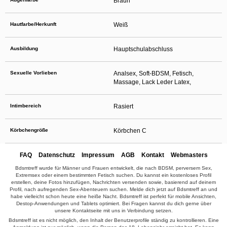
Braun
Hautfarbe/Herkunft
Weiß
Ausbildung
Hauptschulabschluss
Sexuelle Vorlieben
Analsex, Soft-BDSM, Fetisch,
Massage, Lack Leder Latex,
Intimbereich
Rasiert
Körbchengröße
Körbchen C
FAQ
Datenschutz
Impressum
AGB
Kontakt
Webmasters
Bdsmtreff wurde für Männer und Frauen entwickelt, die nach BDSM, perversem Sex,
Extremsex oder einem bestimmten Fetisch suchen. Du kannst ein kostenloses Profil
erstellen, deine Fotos hinzufügen, Nachrichten versenden sowie, basierend auf deinem
Profil, nach aufregenden Sex-Abenteuern suchen. Melde dich jetzt auf Bdsmtreff an und
habe vielleicht schon heute eine heiße Nacht. Bdsmtreff ist perfekt für mobile Ansichten,
Destop-Anwendungen und Tablets optimiert. Bei Fragen kannst du dich gerne über
unsere Kontaktseite mit uns in Verbindung setzen.
Bdsmtreff ist es nicht möglich, den Inhalt der Benutzerprofile ständig zu kontrollieren. Eine