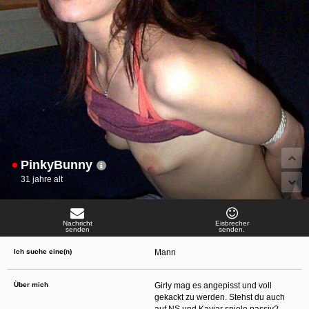
oder finanzielle Angaben zu machen? Beenden Sie dann unverzüglich
die Kommunikation mit dieser Person. Bedenken Sie, dass Menschen in
der Lage sind, sich solche Angaben auf listige Weise von Ihnen zu
erschleichen. Kommunizieren Sie daher über diese Website immer
aufmerksam und vorsichtig.
behält sich das Recht vor, selbst Profile auf dieser Website zu
erstellen und darüber Nachrichten an Sie als Nutzer zu senden. Mit Ihrer Nutzung
dieser Website verstehen und akzeptieren Sie, dass einige der Profile auf dieser
Website fingiert sind. Diese fingierten Profile dienen lediglich dem Austausch von
Nachrichten; physische Vereinbarungen mit Personen hinter fingierten Profilen sind
folglich nicht möglich.
Verhindern Sie, dass Ihre minderjährigen Kinder mit erotischen oder für Minderjährige
anderweitig ungeeigneten Netzinhalten in Berührung kommen. Dafür einige Tips:
Installieren Sie ein Jugendschutzprogramm auf Ihrem Gerät. Beispielsweise
CyberPatrol
oder
Safety Surf
. Diese Programme blockieren den Zugang zu
bestimmten Websites und Netzinhalten. Oft blockieren diese Programme
PinkyBunny
standardmäßig eine große Anzahl von Websites, von denen angenommen wird,
dass sie sich für Minderjährige nicht eignen. Über Updates können neue Websites
31 jahre alt
hinzugefügt werden.
Wenden Sie sich an Ihren Internetprovider. Es gibt Internetprovider, die einen Filter
für bestimmte Netzinhalte anbieten. Erkundigen Sie sich bei Ihrem Internetprovider
danach.
Nachricht
Eisbrecher
Kontrollieren Sie Ihren Internetbrowser. Machen Sie sich mit der Funktion Ihres
senden
senden.
Internetbrowsers vertraut, so dass Sie nachsehen können, welche Websites von
Ihren minderjährigen Kindern besucht wurden. Sprechen Sie Ihre minderjährigen
Ich suche eine(n)
Mann
Kinder auf den Besuch unerwünschter Websites an und vermitteln Sie ihnen, dass
bestimmte Websites nicht für sie geeignet sind. Außerdem können Sie anhand des
Verlaufs das Interesse Ihres Kindes beurteilen und sich obiger Tips bedienen.
Sprechen Sie mit Ihren Kindern. Vermitteln Sie Ihren minderjährigen Kindern, dass
Über mich
Girly mag es angepisst und voll
sie Fremden, z. B. auf einer Chat-Website, nie persönliche Angaben machen sollen.
gekackt zu werden. Stehst du auch
Bringen Sie ihnen auch bei, dass viele Menschen im Internet ihre wahre Identität