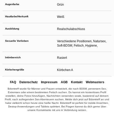
Augenfarbe
Grün
Hautfarbe/Herkunft
Weiß
Ausbildung
Realschulabschluss
Sexuelle Vorlieben
Verschiedene Positionen, Natursex,
Soft-BDSM, Fetisch, Hygiene,
Intimbereich
Rasiert
Körbchengröße
Körbchen A
FAQ
Datenschutz
Impressum
AGB
Kontakt
Webmasters
Bdsmtreff wurde für Männer und Frauen entwickelt, die nach BDSM, perversem Sex,
Extremsex oder einem bestimmten Fetisch suchen. Du kannst ein kostenloses Profil
erstellen, deine Fotos hinzufügen, Nachrichten versenden sowie, basierend auf deinem
Profil, nach aufregenden Sex-Abenteuern suchen. Melde dich jetzt auf Bdsmtreff an und
habe vielleicht schon heute eine heiße Nacht. Bdsmtreff ist perfekt für mobile Ansichten,
Destop-Anwendungen und Tablets optimiert. Bei Fragen kannst du dich gerne über
unsere Kontaktseite mit uns in Verbindung setzen.