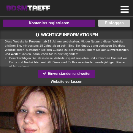
Kostenlos registrieren
WICHTIGE INFORMATIONEN
Diese Website ist Personen ab 18 Jahren vorbehalten. Mit der Nutzung dieser Website
erklären Sie, mindestens 18 Jahre alt zu sein. Sind Sie jünger, dann verlassen Sie diese
Website sofort! Gewähren Sie sich Zugang zu der Website, indem Sie auf „
Einverstanden
und weiter
“ klicken, dann lesen Sie zuerst folgendes:
Berücksichtigen Sie, dass diese Website explizit sexuellen und erotischen Content wie
Fotos und Nachrichten enthält. Diese sind für Ihre eventuellen minderjährigen Kinder
nicht bestimmt.
, der Betreiber dieser Website, verfügt über keine Mittel, um die Inhalte
Einverstanden und weiter
von Profilen der Nutzer dieser Website zu kontrollieren.
ist auch nicht
in der Lage, Nutzer dieser Website auf eine strafrechtliche Vergangenheit zu prüfen.
Website verlassen
Sie müssen daher selbst die nötige Sorgfalt walten lassen bei der Beurteilung, ob ein
Profil irreführend ist oder falsche Informationen enthält oder ob ein Nutzer dieser
Website Sie täuschen oder betrügen will.
Wir setzen auf unserer Website Cookies ein. Cookies sind kleine Dateien, die
zusammen mit den eigentlich angeforderten Daten aus dem Internet an Ihren Browser
übermittelt werden und die es ermöglichen, auf Ihrem Zugriffsgerät spezifische, auf das
Gerät bezogene Informationen zu speichern.
Seien Sie vorsichtig, wenn Sie über diese Website mit Fremden kommunizieren. Sie
wissen schließlich nie, ob diese gute oder schlechte Absichten hegen. Verwenden Sie
auf der Website daher nie Ihren Nachnamen, E-Mail-Adresse, Wohn- oder
Arbeitsanschrift, Telefonnummer oder andere auf Sie zurückführbare Angaben.
Setzt jemand Sie über diese Website unter Druck, um z. B. persönliche