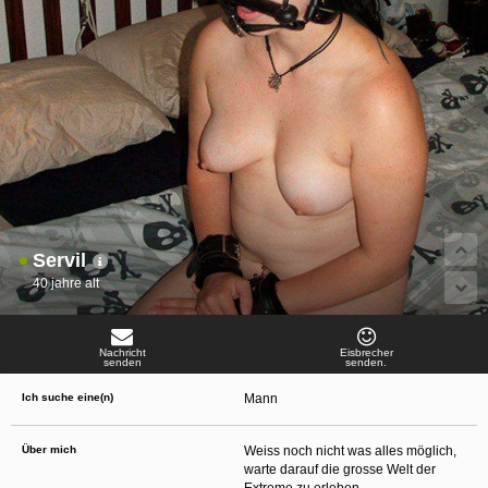
oder finanzielle Angaben zu machen? Beenden Sie dann unverzüglich
die Kommunikation mit dieser Person. Bedenken Sie, dass Menschen in
der Lage sind, sich solche Angaben auf listige Weise von Ihnen zu
erschleichen. Kommunizieren Sie daher über diese Website immer
aufmerksam und vorsichtig.
behält sich das Recht vor, selbst Profile auf dieser Website zu
erstellen und darüber Nachrichten an Sie als Nutzer zu senden. Mit Ihrer Nutzung
dieser Website verstehen und akzeptieren Sie, dass einige der Profile auf dieser
Website fingiert sind. Diese fingierten Profile dienen lediglich dem Austausch von
Nachrichten; physische Vereinbarungen mit Personen hinter fingierten Profilen sind
folglich nicht möglich.
Verhindern Sie, dass Ihre minderjährigen Kinder mit erotischen oder für Minderjährige
anderweitig ungeeigneten Netzinhalten in Berührung kommen. Dafür einige Tips:
Installieren Sie ein Jugendschutzprogramm auf Ihrem Gerät. Beispielsweise
CyberPatrol
oder
Safety Surf
. Diese Programme blockieren den Zugang zu
bestimmten Websites und Netzinhalten. Oft blockieren diese Programme
Servil
standardmäßig eine große Anzahl von Websites, von denen angenommen wird,
dass sie sich für Minderjährige nicht eignen. Über Updates können neue Websites
40 jahre alt
hinzugefügt werden.
Wenden Sie sich an Ihren Internetprovider. Es gibt Internetprovider, die einen Filter
für bestimmte Netzinhalte anbieten. Erkundigen Sie sich bei Ihrem Internetprovider
danach.
Nachricht
Eisbrecher
Kontrollieren Sie Ihren Internetbrowser. Machen Sie sich mit der Funktion Ihres
senden
senden.
Internetbrowsers vertraut, so dass Sie nachsehen können, welche Websites von
Ihren minderjährigen Kindern besucht wurden. Sprechen Sie Ihre minderjährigen
Ich suche eine(n)
Mann
Kinder auf den Besuch unerwünschter Websites an und vermitteln Sie ihnen, dass
bestimmte Websites nicht für sie geeignet sind. Außerdem können Sie anhand des
Verlaufs das Interesse Ihres Kindes beurteilen und sich obiger Tips bedienen.
Sprechen Sie mit Ihren Kindern. Vermitteln Sie Ihren minderjährigen Kindern, dass
Über mich
Weiss noch nicht was alles möglich,
sie Fremden, z. B. auf einer Chat-Website, nie persönliche Angaben machen sollen.
warte darauf die grosse Welt der
Bringen Sie ihnen auch bei, dass viele Menschen im Internet ihre wahre Identität