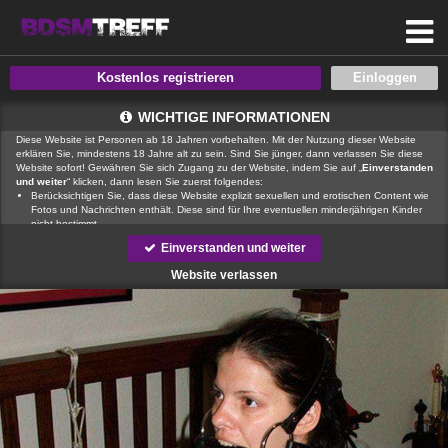
Kostenlos registrieren
WICHTIGE INFORMATIONEN
Diese Website ist Personen ab 18 Jahren vorbehalten. Mit der Nutzung dieser Website
erklären Sie, mindestens 18 Jahre alt zu sein. Sind Sie jünger, dann verlassen Sie diese
Website sofort! Gewähren Sie sich Zugang zu der Website, indem Sie auf „
Einverstanden
und weiter
“ klicken, dann lesen Sie zuerst folgendes:
Berücksichtigen Sie, dass diese Website explizit sexuellen und erotischen Content wie
Fotos und Nachrichten enthält. Diese sind für Ihre eventuellen minderjährigen Kinder
nicht bestimmt.
, der Betreiber dieser Website, verfügt über keine Mittel, um die Inhalte
Einverstanden und weiter
von Profilen der Nutzer dieser Website zu kontrollieren.
ist auch nicht
in der Lage, Nutzer dieser Website auf eine strafrechtliche Vergangenheit zu prüfen.
Website verlassen
Sie müssen daher selbst die nötige Sorgfalt walten lassen bei der Beurteilung, ob ein
Profil irreführend ist oder falsche Informationen enthält oder ob ein Nutzer dieser
Website Sie täuschen oder betrügen will.
Wir setzen auf unserer Website Cookies ein. Cookies sind kleine Dateien, die
zusammen mit den eigentlich angeforderten Daten aus dem Internet an Ihren Browser
übermittelt werden und die es ermöglichen, auf Ihrem Zugriffsgerät spezifische, auf das
Gerät bezogene Informationen zu speichern.
Seien Sie vorsichtig, wenn Sie über diese Website mit Fremden kommunizieren. Sie
wissen schließlich nie, ob diese gute oder schlechte Absichten hegen. Verwenden Sie
auf der Website daher nie Ihren Nachnamen, E-Mail-Adresse, Wohn- oder
Arbeitsanschrift, Telefonnummer oder andere auf Sie zurückführbare Angaben.
Setzt jemand Sie über diese Website unter Druck, um z. B. persönliche