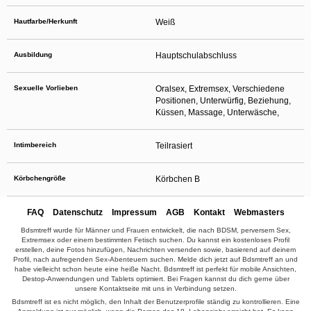
Hautfarbe/Herkunft
Weiß
Ausbildung
Hauptschulabschluss
Sexuelle Vorlieben
Oralsex, Extremsex, Verschiedene
Positionen, Unterwürfig, Beziehung,
Küssen, Massage, Unterwäsche,
Intimbereich
Teilrasiert
Körbchengröße
Körbchen B
FAQ
Datenschutz
Impressum
AGB
Kontakt
Webmasters
Bdsmtreff wurde für Männer und Frauen entwickelt, die nach BDSM, perversem Sex,
Extremsex oder einem bestimmten Fetisch suchen. Du kannst ein kostenloses Profil
erstellen, deine Fotos hinzufügen, Nachrichten versenden sowie, basierend auf deinem
Profil, nach aufregenden Sex-Abenteuern suchen. Melde dich jetzt auf Bdsmtreff an und
habe vielleicht schon heute eine heiße Nacht. Bdsmtreff ist perfekt für mobile Ansichten,
Destop-Anwendungen und Tablets optimiert. Bei Fragen kannst du dich gerne über
unsere Kontaktseite mit uns in Verbindung setzen.
Bdsmtreff ist es nicht möglich, den Inhalt der Benutzerprofile ständig zu kontrollieren. Eine