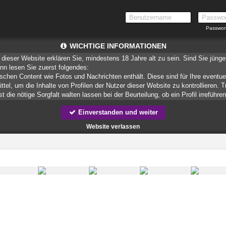
Passwor
WICHTIGE INFORMATIONEN
dieser Website erklären Sie, mindestens 18 Jahre alt zu sein. Sind Sie jüng
ann lesen Sie zuerst folgendes:
ischen Content wie Fotos und Nachrichten enthält. Diese sind für Ihre eventue
ittel, um die Inhalte von Profilen der Nutzer dieser Website zu kontrollieren.
 die nötige Sorgfalt walten lassen bei der Beurteilung, ob ein Profil irreführe
Einverstanden und weiter
teien, die zusammen mit den eigentlich angeforderten Daten aus dem Internet
speichern.
Website verlassen
munizieren. Sie wissen schließlich nie, ob diese gute oder schlechte Absic
ndere auf Sie zurückführbare Angaben.
liche oder finanzielle Angaben zu machen? Beenden Sie dann unverzüglich d
 erschleichen. Kommunizieren Sie daher über diese Website immer aufmerksam
er Website zu erstellen und darüber Nachrichten an Sie als Nutzer zu senden. 
 Profile dienen lediglich dem Austausch von Nachrichten; physische Vereinbarung
 für Minderjährige anderweitig ungeeigneten Netzinhalten in Berührung kommen
spielsweise
CyberPatrol
oder
Safety Surf
. Diese Programme blockieren den Z
enen angenommen wird, dass sie sich für Minderjährige nicht eignen. Über 
r, die einen Filter für bestimmte Netzinhalte anbieten. Erkundigen Sie sich be
 Funktion Ihres Internetbrowsers vertraut, so dass Sie nachsehen können, we