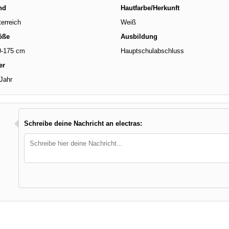
nd
Hautfarbe/Herkunft
erreich
Weiß
öße
Ausbildung
0-175 cm
Hauptschulabschluss
er
Jahr
Schreibe deine Nachricht an electras: