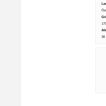
La
Öst
Gr
17
Alt
38 