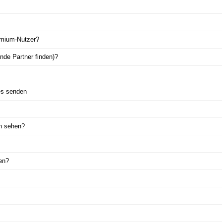
emium-Nutzer?
nde Partner finden)?
es senden
n sehen?
en?