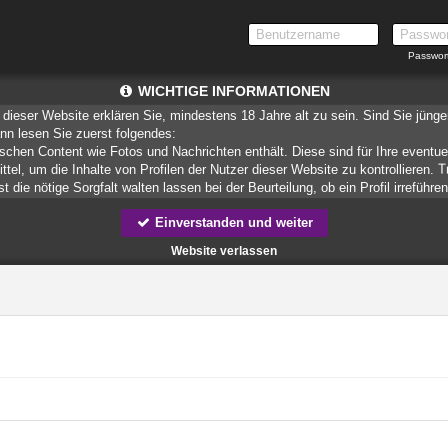
Passwor
WICHTIGE INFORMATIONEN
dieser Website erklären Sie, mindestens 18 Jahre alt zu sein. Sind Sie jüng
ann lesen Sie zuerst folgendes:
ischen Content wie Fotos und Nachrichten enthält. Diese sind für Ihre eventue
ittel, um die Inhalte von Profilen der Nutzer dieser Website zu kontrollieren.
 die nötige Sorgfalt walten lassen bei der Beurteilung, ob ein Profil irreführe
Einverstanden und weiter
teien, die zusammen mit den eigentlich angeforderten Daten aus dem Internet
speichern.
Website verlassen
munizieren. Sie wissen schließlich nie, ob diese gute oder schlechte Absic
ndere auf Sie zurückführbare Angaben.
liche oder finanzielle Angaben zu machen? Beenden Sie dann unverzüglich d
 erschleichen. Kommunizieren Sie daher über diese Website immer aufmerksam
er Website zu erstellen und darüber Nachrichten an Sie als Nutzer zu senden. 
 Profile dienen lediglich dem Austausch von Nachrichten; physische Vereinbarung
 für Minderjährige anderweitig ungeeigneten Netzinhalten in Berührung kommen
spielsweise
CyberPatrol
oder
Safety Surf
. Diese Programme blockieren den Z
enen angenommen wird, dass sie sich für Minderjährige nicht eignen. Über 
r, die einen Filter für bestimmte Netzinhalte anbieten. Erkundigen Sie sich be
 Funktion Ihres Internetbrowsers vertraut, so dass Sie nachsehen können, we