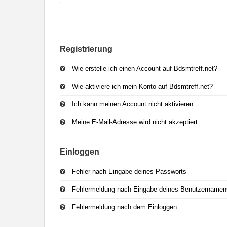
Sprechen Sie Ihre minderjährigen Kinder auf den Besuch unerwün
Interesse Ihres Kindes beurteilen und sich obiger Tips bedienen.
Sprechen Sie mit Ihren Kindern. Vermitteln Sie Ihren minderjähri
Menschen im Internet ihre wahre Identität verbergen und mit ein
Minderjährigen, die sie im Netz getroffen haben, verabreden solle
Registrierung
eine Person im Internet Kontakt mit ihm aufnehmen will oder wenn
Diese Website wird durch reCAPTCHA geschützt und es gelten die
Auf die Nutzung dieser Website finden die
Wie erstelle ich einen Account auf Bdsmtreff.net?
Allgemeinen Geschäfts
Datenschutzerklärung
ein. Wenn Sie sich auf der Website registrie
Wie aktiviere ich mein Konto auf Bdsmtreff.net?
Ich kann meinen Account nicht aktivieren
Meine E-Mail-Adresse wird nicht akzeptiert
Einloggen
Fehler nach Eingabe deines Passworts
Fehlermeldung nach Eingabe deines Benutzernamen
Fehlermeldung nach dem Einloggen