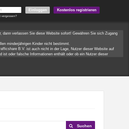
Kostenlos registrieren
t vergessen?
er, dann verlassen Sie diese Website sofort! Gewähren Sie sich Zugang
llen minderjährigen Kinder nicht bestimmt.
ist auch nicht in der Lage, Nutzer dieser Website auf
nd ist oder falsche Informationen enthält oder ob ein Nutzer dieser
 an Ihren Browser übermittelt werden und die es ermöglichen, auf Ihrem
hten hegen. Verwenden Sie auf der Website daher nie Ihren Nachnamen,
ie Kommunikation mit dieser Person. Bedenken Sie, dass Menschen in
 und vorsichtig.
Mit Ihrer Nutzung dieser Website verstehen und akzeptieren Sie, dass
en mit Personen hinter fingierten Profilen sind folglich nicht möglich.
. Dafür einige Tips:
ugang zu bestimmten Websites und Netzinhalten. Oft blockieren diese
Updates können neue Websites hinzugefügt werden.
i Ihrem Internetprovider danach.
Suchen
lche Websites von Ihren minderjährigen Kindern besucht wurden.