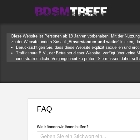
Diese Website ist Personen ab 18 Jahren vorbehalten. Mit der Nutzung 
zu der Website, indem Sie auf „
Einverstanden und weiter
“ klicken, d
Berücksichtigen Sie, dass diese Website explizit sexuellen und erot
, der Betreiber dieser Website, verfügt über keine M
eine strafrechtliche Vergangenheit zu prüfen. Sie müssen daher selbst
Website Sie täuschen oder betrügen will.
Wir setzen auf unserer Website Cookies ein. Cookies sind kleine Da
Zugriffsgerät spezifische, auf das Gerät bezogene Informationen zu 
Seien Sie vorsichtig, wenn Sie über diese Website mit Fremden kom
E-Mail-Adresse, Wohn- oder Arbeitsanschrift, Telefonnummer oder a
Setzt jemand Sie über diese Website unter Druck, um z. B. persön
der Lage sind, sich solche Angaben auf listige Weise von Ihnen zu
behält sich das Recht vor, selbst Profile auf dies
FAQ
einige der Profile auf dieser Website fingiert sind. Diese fingierten
Verhindern Sie, dass Ihre minderjährigen Kinder mit erotischen oder
Installieren Sie ein Jugendschutzprogramm auf Ihrem Gerät. Bei
Programme standardmäßig eine große Anzahl von Websites, von d
Wie können wir Ihnen helfen?
Wenden Sie sich an Ihren Internetprovider. Es gibt Internetprovide
Kontrollieren Sie Ihren Internetbrowser. Machen Sie sich mit der