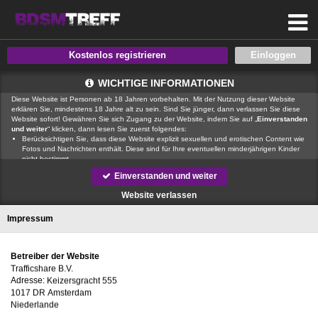
Kostenlos registrieren
WICHTIGE INFORMATIONEN
Diese Website ist Personen ab 18 Jahren vorbehalten. Mit der Nutzung dieser Website
erklären Sie, mindestens 18 Jahre alt zu sein. Sind Sie jünger, dann verlassen Sie diese
Website sofort! Gewähren Sie sich Zugang zu der Website, indem Sie auf „
Einverstanden
und weiter
“ klicken, dann lesen Sie zuerst folgendes:
Berücksichtigen Sie, dass diese Website explizit sexuellen und erotischen Content wie
Fotos und Nachrichten enthält. Diese sind für Ihre eventuellen minderjährigen Kinder
nicht bestimmt.
, der Betreiber dieser Website, verfügt über keine Mittel, um die Inhalte
Einverstanden und weiter
von Profilen der Nutzer dieser Website zu kontrollieren.
ist auch nicht
in der Lage, Nutzer dieser Website auf eine strafrechtliche Vergangenheit zu prüfen.
Website verlassen
Sie müssen daher selbst die nötige Sorgfalt walten lassen bei der Beurteilung, ob ein
Profil irreführend ist oder falsche Informationen enthält oder ob ein Nutzer dieser
Impressum
Website Sie täuschen oder betrügen will.
Wir setzen auf unserer Website Cookies ein. Cookies sind kleine Dateien, die
zusammen mit den eigentlich angeforderten Daten aus dem Internet an Ihren Browser
übermittelt werden und die es ermöglichen, auf Ihrem Zugriffsgerät spezifische, auf das
Betreiber der Website
Gerät bezogene Informationen zu speichern.
Seien Sie vorsichtig, wenn Sie über diese Website mit Fremden kommunizieren. Sie
wissen schließlich nie, ob diese gute oder schlechte Absichten hegen. Verwenden Sie
Adresse:
auf der Website daher nie Ihren Nachnamen, E-Mail-Adresse, Wohn- oder
Arbeitsanschrift, Telefonnummer oder andere auf Sie zurückführbare Angaben.
Setzt jemand Sie über diese Website unter Druck, um z. B. persönliche