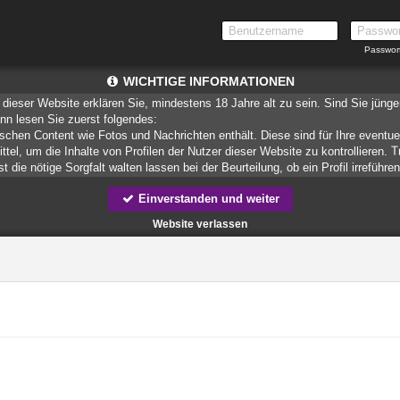
Passwor
WICHTIGE INFORMATIONEN
dieser Website erklären Sie, mindestens 18 Jahre alt zu sein. Sind Sie jüng
ann lesen Sie zuerst folgendes:
ischen Content wie Fotos und Nachrichten enthält. Diese sind für Ihre eventue
ittel, um die Inhalte von Profilen der Nutzer dieser Website zu kontrollieren.
 die nötige Sorgfalt walten lassen bei der Beurteilung, ob ein Profil irreführe
Einverstanden und weiter
teien, die zusammen mit den eigentlich angeforderten Daten aus dem Internet
speichern.
Website verlassen
munizieren. Sie wissen schließlich nie, ob diese gute oder schlechte Absic
ndere auf Sie zurückführbare Angaben.
liche oder finanzielle Angaben zu machen? Beenden Sie dann unverzüglich d
 erschleichen. Kommunizieren Sie daher über diese Website immer aufmerksam
er Website zu erstellen und darüber Nachrichten an Sie als Nutzer zu senden. 
 Profile dienen lediglich dem Austausch von Nachrichten; physische Vereinbarung
 für Minderjährige anderweitig ungeeigneten Netzinhalten in Berührung kommen
spielsweise
CyberPatrol
oder
Safety Surf
. Diese Programme blockieren den Z
enen angenommen wird, dass sie sich für Minderjährige nicht eignen. Über 
r, die einen Filter für bestimmte Netzinhalte anbieten. Erkundigen Sie sich be
 Funktion Ihres Internetbrowsers vertraut, so dass Sie nachsehen können, we