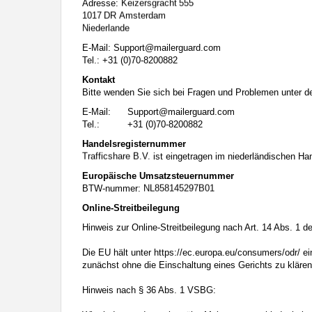
Adresse:
Sprechen Sie Ihre minderjährigen Kinder auf den Besuch unerwün
Interesse Ihres Kindes beurteilen und sich obiger Tips bedienen.
Sprechen Sie mit Ihren Kindern. Vermitteln Sie Ihren minderjähri
Menschen im Internet ihre wahre Identität verbergen und mit ein
E-Mail:
moc.draugreliam@troppuS
Minderjährigen, die sie im Netz getroffen haben, verabreden solle
Tel.: +31 (0)70-8200882
eine Person im Internet Kontakt mit ihm aufnehmen will oder wenn
Kontakt
Diese Website wird durch reCAPTCHA geschützt und es gelten die
Bitte wenden Sie sich bei Fragen und Problemen unter d
Auf die Nutzung dieser Website finden die
Allgemeinen Geschäfts
Datenschutzerklärung
ein. Wenn Sie sich auf der Website registrie
E-Mail:
moc.draugreliam@troppuS
Tel.: +31 (0)70-8200882
Handelsregisternummer
ist eingetragen im niederländischen H
Europäische Umsatzsteuernummer
BTW-nummer:
Online-Streitbeilegung
Hinweis zur Online-Streitbeilegung nach Art. 14 Abs. 1 
Die EU hält unter
https://ec.europa.eu/consumers/odr/
ei
zunächst ohne die Einschaltung eines Gerichts zu klär
Hinweis nach § 36 Abs. 1 VSBG: