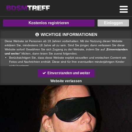
Kostenlos registrieren
WICHTIGE INFORMATIONEN
Diese Website ist Personen ab 18 Jahren vorbehalten. Mit der Nutzung dieser Website
erklären Sie, mindestens 18 Jahre alt zu sein. Sind Sie jünger, dann verlassen Sie diese
Website sofort! Gewähren Sie sich Zugang zu der Website, indem Sie auf „
Einverstanden
und weiter
“ klicken, dann lesen Sie zuerst folgendes:
Berücksichtigen Sie, dass diese Website explizit sexuellen und erotischen Content wie
Fotos und Nachrichten enthält. Diese sind für Ihre eventuellen minderjährigen Kinder
nicht bestimmt.
, der Betreiber dieser Website, verfügt über keine Mittel, um die Inhalte
Einverstanden und weiter
von Profilen der Nutzer dieser Website zu kontrollieren.
ist auch nicht
in der Lage, Nutzer dieser Website auf eine strafrechtliche Vergangenheit zu prüfen.
Website verlassen
Sie müssen daher selbst die nötige Sorgfalt walten lassen bei der Beurteilung, ob ein
Profil irreführend ist oder falsche Informationen enthält oder ob ein Nutzer dieser
Website Sie täuschen oder betrügen will.
Wir setzen auf unserer Website Cookies ein. Cookies sind kleine Dateien, die
zusammen mit den eigentlich angeforderten Daten aus dem Internet an Ihren Browser
übermittelt werden und die es ermöglichen, auf Ihrem Zugriffsgerät spezifische, auf das
Gerät bezogene Informationen zu speichern.
Seien Sie vorsichtig, wenn Sie über diese Website mit Fremden kommunizieren. Sie
wissen schließlich nie, ob diese gute oder schlechte Absichten hegen. Verwenden Sie
auf der Website daher nie Ihren Nachnamen, E-Mail-Adresse, Wohn- oder
Arbeitsanschrift, Telefonnummer oder andere auf Sie zurückführbare Angaben.
Setzt jemand Sie über diese Website unter Druck, um z. B. persönliche