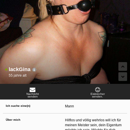
oder finanzielle Angaben zu machen? Beenden Sie dann unverzüglich
die Kommunikation mit dieser Person. Bedenken Sie, dass Menschen in
der Lage sind, sich solche Angaben auf listige Weise von Ihnen zu
erschleichen. Kommunizieren Sie daher über diese Website immer
aufmerksam und vorsichtig.
behält sich das Recht vor, selbst Profile auf dieser Website zu
erstellen und darüber Nachrichten an Sie als Nutzer zu senden. Mit Ihrer Nutzung
dieser Website verstehen und akzeptieren Sie, dass einige der Profile auf dieser
Website fingiert sind. Diese fingierten Profile dienen lediglich dem Austausch von
Nachrichten; physische Vereinbarungen mit Personen hinter fingierten Profilen sind
folglich nicht möglich.
Verhindern Sie, dass Ihre minderjährigen Kinder mit erotischen oder für Minderjährige
anderweitig ungeeigneten Netzinhalten in Berührung kommen. Dafür einige Tips:
Installieren Sie ein Jugendschutzprogramm auf Ihrem Gerät. Beispielsweise
CyberPatrol
oder
Safety Surf
. Diese Programme blockieren den Zugang zu
bestimmten Websites und Netzinhalten. Oft blockieren diese Programme
lackGina
standardmäßig eine große Anzahl von Websites, von denen angenommen wird,
dass sie sich für Minderjährige nicht eignen. Über Updates können neue Websites
55 jahre alt
hinzugefügt werden.
Wenden Sie sich an Ihren Internetprovider. Es gibt Internetprovider, die einen Filter
für bestimmte Netzinhalte anbieten. Erkundigen Sie sich bei Ihrem Internetprovider
danach.
Nachricht
Eisbrecher
Kontrollieren Sie Ihren Internetbrowser. Machen Sie sich mit der Funktion Ihres
senden
senden.
Internetbrowsers vertraut, so dass Sie nachsehen können, welche Websites von
Ihren minderjährigen Kindern besucht wurden. Sprechen Sie Ihre minderjährigen
Ich suche eine(n)
Mann
Kinder auf den Besuch unerwünschter Websites an und vermitteln Sie ihnen, dass
bestimmte Websites nicht für sie geeignet sind. Außerdem können Sie anhand des
Verlaufs das Interesse Ihres Kindes beurteilen und sich obiger Tips bedienen.
Sprechen Sie mit Ihren Kindern. Vermitteln Sie Ihren minderjährigen Kindern, dass
Über mich
Hilflos und völlig wehrlos will ich für
sie Fremden, z. B. auf einer Chat-Website, nie persönliche Angaben machen sollen.
meinen Meister sein, dein Eigentum
Bringen Sie ihnen auch bei, dass viele Menschen im Internet ihre wahre Identität