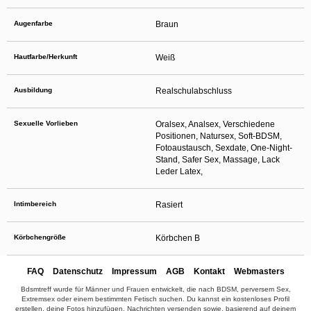
Augenfarbe
Braun
Hautfarbe/Herkunft
Weiß
Ausbildung
Realschulabschluss
Sexuelle Vorlieben
Oralsex, Analsex, Verschiedene
Positionen, Natursex, Soft-BDSM,
Fotoaustausch, Sexdate, One-Night-
Stand, Safer Sex, Massage, Lack
Leder Latex,
Intimbereich
Rasiert
Körbchengröße
Körbchen B
FAQ
Datenschutz
Impressum
AGB
Kontakt
Webmasters
Bdsmtreff wurde für Männer und Frauen entwickelt, die nach BDSM, perversem Sex,
Extremsex oder einem bestimmten Fetisch suchen. Du kannst ein kostenloses Profil
erstellen, deine Fotos hinzufügen, Nachrichten versenden sowie, basierend auf deinem